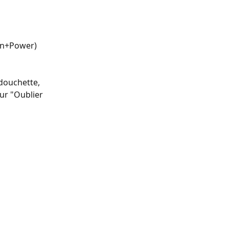
an+Power) 
douchette, 
ur "Oublier 