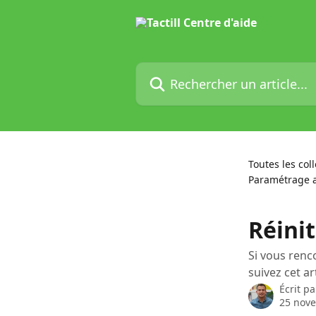
Passer au contenu principal
Rechercher un article...
Toutes les col
Paramétrage a
Réinit
Si vous renc
suivez cet art
Écrit p
25 nov