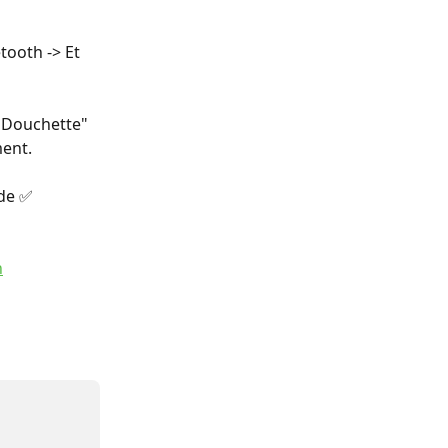
tooth -> Et 
 "Douchette" 
ent. 
ude ✅
h