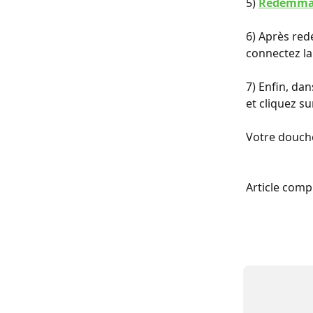
5) 
Redémmar
6) Après red
connectez la
7) Enfin, da
et cliquez su
Votre douche
Article comp