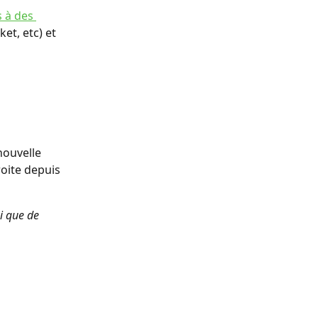
s à des 
et, etc) et 
nouvelle 
roite depuis 
i que de 