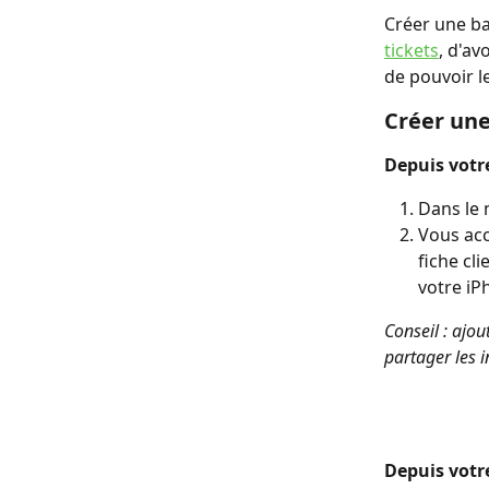
Créer une ba
tickets
, d'av
de pouvoir l
Créer une
Depuis votre
Dans le 
Vous acc
fiche cl
votre iP
Conseil : ajou
partager les 
Depuis votre