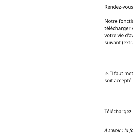
Rendez-vous 
Notre foncti
télécharger v
votre vie d'av
suivant (extra
⚠️ Il faut m
soit accepté 
Téléchargez l
A savoir : la 