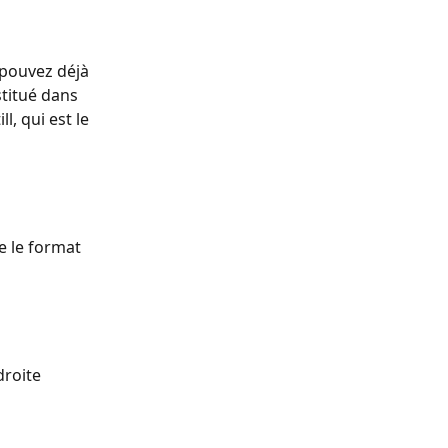
pouvez déjà 
stitué dans 
l, qui est le 
 le format 
droite
.